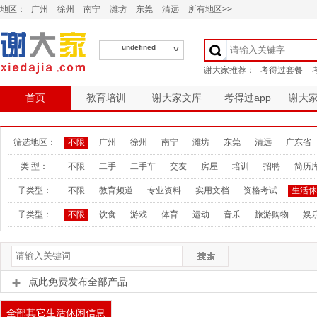
地区：
广州
徐州
南宁
潍坊
东莞
清远
所有地区>>
undefined
首页
教育培训
谢大家文库
考得过app
谢大
筛选地区：
不限
广州
徐州
南宁
潍坊
东莞
清远
广东省
类 型：
不限
二手
二手车
交友
房屋
培训
招聘
简历
子类型：
不限
教育频道
专业资料
实用文档
资格考试
生活休
子类型：
不限
饮食
游戏
体育
运动
音乐
旅游购物
娱
点此免费发布全部产品
全部其它生活休闲信息