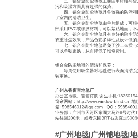
三、铝合金防尘地毯主要由单纤维与合成
污和吸湿方面具有超强的优势。
四、铝合金防尘地毯具备较强的防污和防
了室内的清洁卫生。
五、铝合金防尘地毯由单片组成，可根据
部采用PVC或橡胶材料，可以紧贴地面，不
六、铝合金防尘地毯具有良好的除尘防滑
双重除尘效果，产品色彩多样性及设计做的
七、铝合金防尘地毯避免了沙土杂质与地
可以单独更换，从而降低了维修费用。
铝合金防尘地毯的清洁和保养：
每周使用吸尘器对地毯进行表面清洁;定
独更换。
广州东香窗帘地毯厂
办公室地毯、窗帘订购 谢生手机:13250154952
窗帘网站：http://www.window-blind.cn 地毯网
箱: 598546012@qq.com QQ：59854601
业务部：广州市天河区东圃大马路8号时代TIT
站往回200米，或者东圃BRT右边直走50
#广州地毯|广州铺地毯|