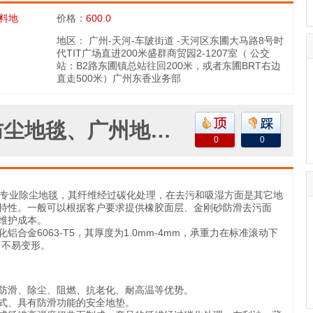
料地
价格：
600.0
地区：
广州-天河-车陂街道 -天河区东圃大马路8号时
代TIT广场直进200米盛群商贸园2-1207室（ 公交
站：B2路东圃镇总站往回200米，或者东圃BRT右边
直走500米）广州东香业务部
广州地毯、铝合金防尘地毯、广州地毯批发、广州地毯厂家
0
0
专业除尘地毯，其纤维经过碳化处理，在去污和吸湿方面是其它地
特性。一般可以根据客户要求提供橡胶面层、金刚砂防滑去污面
维护成本。
金6063-T5，其厚度为1.0mm-4mm，承重力在标准滚动下
强，不易变形。
滑、除尘、阻燃、抗老化、耐高温等优势。
、具有防滑功能的安全地垫。