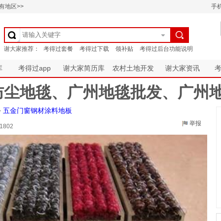
有地区>>
手
库
考得过app
谢大家简历库
农村土地开发
谢大家资讯
防尘地毯、广州地毯批发、广州
>
五金门窗钢材涂料地板
举报
1802