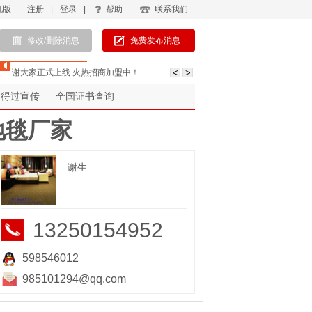
机版
注册
|
登录
|
帮助
联系我们
修改/删除消息
免费发布消息
谢大家正式上线 火热招商加盟中！
考得过宣传
全国证书查询
地毯厂家
谢生
13250154952
598546012
985101294@qq.com