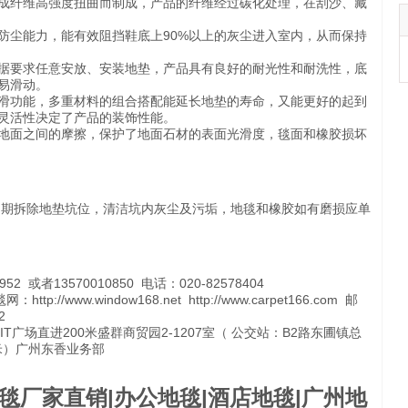
纤维高强度扭曲而制成，产品的纤维经过碳化处理，在刮沙、藏
尘能力，能有效阻挡鞋底上90%以上的灰尘进入室内，从而保持
要求任意安放、安装地垫，产品具有良好的耐光性和耐洗性，底
易滑动。
功能，多重材料的组合搭配能延长地垫的寿命，又能更好的起到
灵活性决定了产品的装饰性能。
面之间的摩擦，保护了地面石材的表面光滑度，毯面和橡胶损坏
期拆除地垫坑位，清洁坑内灰尘及污垢，地毯和橡胶如有磨损应单
 或者13570010850 电话：020-82578404
：http://www.window168.net http://www.carpet166.com 邮
2
广场直进200米盛群商贸园2-1207室（ 公交站：B2路东圃镇总
0米）广州东香业务部
地毯厂家直销|办公地毯|酒店地毯|广州地