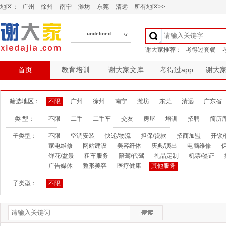
地区：
广州
徐州
南宁
潍坊
东莞
清远
所有地区>>
undefined
首页
教育培训
谢大家文库
考得过app
谢大
筛选地区：
不限
广州
徐州
南宁
潍坊
东莞
清远
广东省
类 型：
不限
二手
二手车
交友
房屋
培训
招聘
简历
子类型：
不限
空调安装
快递/物流
担保/贷款
招商加盟
开锁
家电维修
网站建设
美容纤体
庆典/演出
电脑维修
鲜花/盆景
租车服务
陪驾/代驾
礼品定制
机票/签证
广告媒体
整形美容
医疗健康
其他服务
子类型：
不限