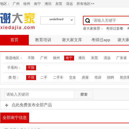
地区：
广州
徐州
南宁
潍坊
东莞
清远
所有地区>>
undefined
首页
教育培训
谢大家文库
考得过app
谢大
筛选地区：
不限
广州
徐州
南宁
潍坊
东莞
清远
广东省
子系列：
不限
类 型：
不限
二手
二手车
交友
房屋
培训
招聘
简历
点此免费发布全部产品
全部南宁信息