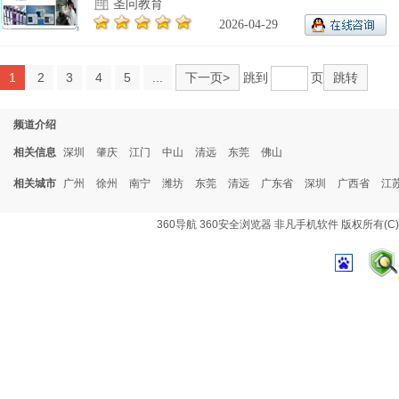
圣问教育
2026-04-29
1
2
3
4
5
...
下一页>
跳到
页
跳转
频道介绍
相关信息
深圳
肇庆
江门
中山
清远
东莞
佛山
相关城市
广州
徐州
南宁
潍坊
东莞
清远
广东省
深圳
广西省
江
360导航
360安全浏览器
非凡手机软件
版权所有(