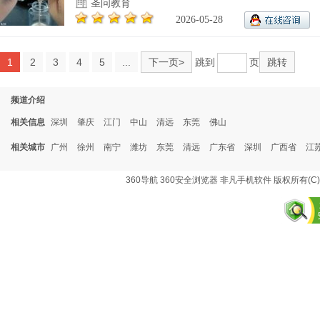
圣问教育
2026-05-28
1
2
3
4
5
...
下一页>
跳到
页
跳转
频道介绍
相关信息
深圳
肇庆
江门
中山
清远
东莞
佛山
相关城市
广州
徐州
南宁
潍坊
东莞
清远
广东省
深圳
广西省
江
360导航
360安全浏览器
非凡手机软件
版权所有(