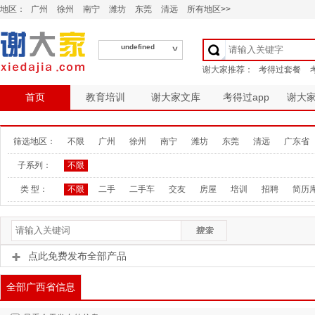
地区：
广州
徐州
南宁
潍坊
东莞
清远
所有地区>>
undefined
首页
教育培训
谢大家文库
考得过app
谢大
筛选地区：
不限
广州
徐州
南宁
潍坊
东莞
清远
广东省
子系列：
不限
类 型：
不限
二手
二手车
交友
房屋
培训
招聘
简历
点此免费发布全部产品
全部广西省信息