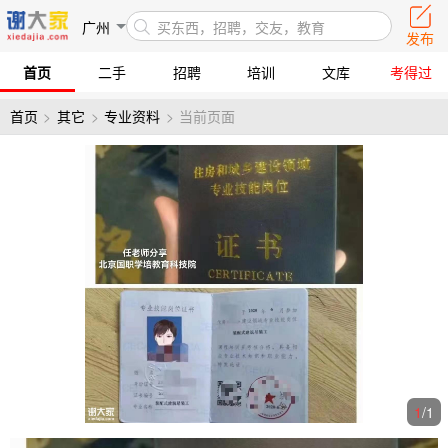
广州
买东西，招聘，交友，教育
发布
首页
二手
招聘
培训
文库
考得过
首页
>
其它
>
专业资料
>
当前页面
1
/
1