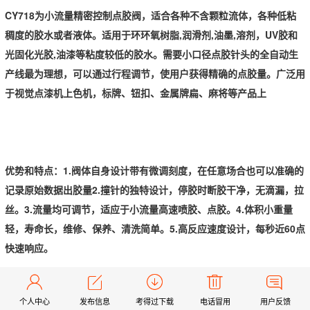
CY718为小流量精密控制点胶阀，适合各种不含颗粒流体，各种低粘
稠度的胶水或者液体。适
用于环环氧树脂,润滑剂,油墨,溶剂，UV胶和
光固化光胶,油漆等粘度较低的胶水。需要小口径点胶针头的全自动生
产线最为理想，可以通过行程调节，使用户获得精确的点胶量。广泛用
于视觉点漆机上色机，标牌、钮扣、金属牌扁、麻将等产品上
优势和特点：1.阀体自身设计带有微调刻度，在任意场合也可以准确的
记录原始数据出胶量2.撞针的独特设计，停胶时断胶干净，无滴漏，拉
丝。3.流量均可调节，适应于小流量高速喷胶、点胶。4.体积小重量
轻，寿命长，维修、保养、清洗简单。5.高反应速度设计，每秒近60点
快速响应。
个人中心
发布信息
考得过下载
电话冒用
用户反馈