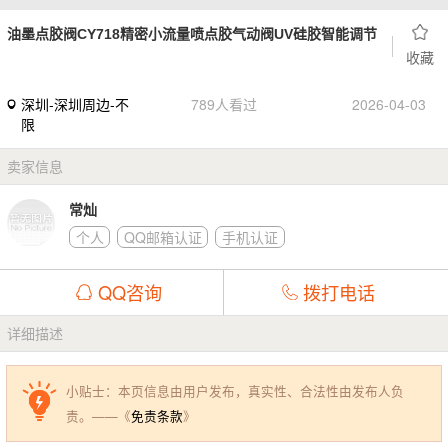
油墨点胶阀CY718精密小流量喷点胶气动阀UV硅胶智能调节
收藏
深圳-深圳周边-不
789人看过
2026-04-03
限
卖家信息
常灿
个人
QQ邮箱认证
手机认证
QQ咨询
拨打电话
详细描述
小贴士：本页信息由用户发布，真实性、合法性由发布人负
责。——《
免责条款
》